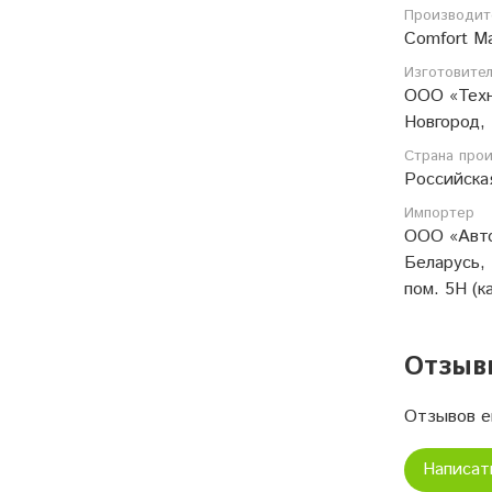
Производит
Comfort M
Изготовите
ООО «Техн
Новгород, 
Страна про
Российска
Импортер
ООО «Авто
Беларусь, 
пом. 5Н (к
Отзыв
Отзывов е
Написат