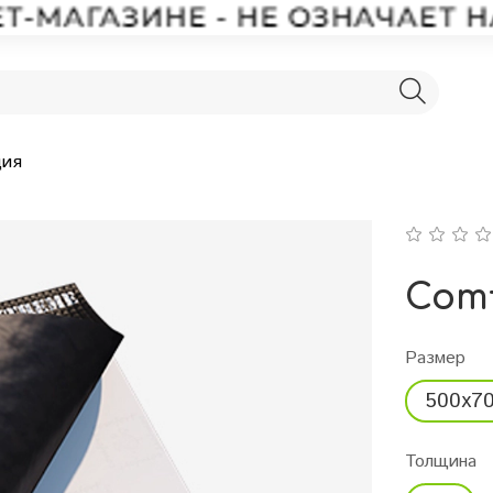
ция
Comf
Размер
500х7
Толщина