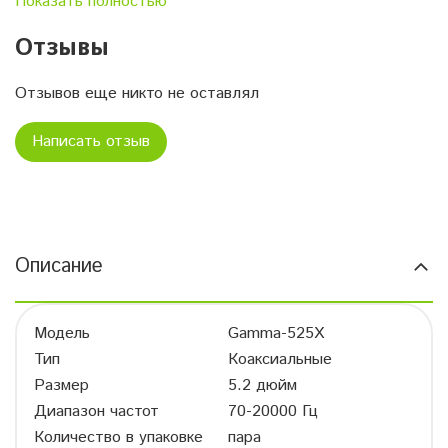
Показать полностью
Мощность MAX
135 Вт
Корзина
Сталь
Отзывы
Импеданс
4 Ом
SPL
88,90 дБ
Отзывов еще никто не оставлял
Fs
79,00 Гц
Написать отзыв
Cms
0,57
Mms
6,95
Qes
0,73
Qms
3,68
Qts
0,61
Описание
BL
3,71
Re
2,9
Vas
6,90 л
Модель
Gamma-525X
Монтажная глубина
57,0 мм
Тип
Коаксиальные
Монтажное отверстие
121,0 мм
Размер
5.2 дюйм
Масса с упаковкой
1,867 кг
Диапазон частот
70-20000 Гц
Количество в упаковке
пара