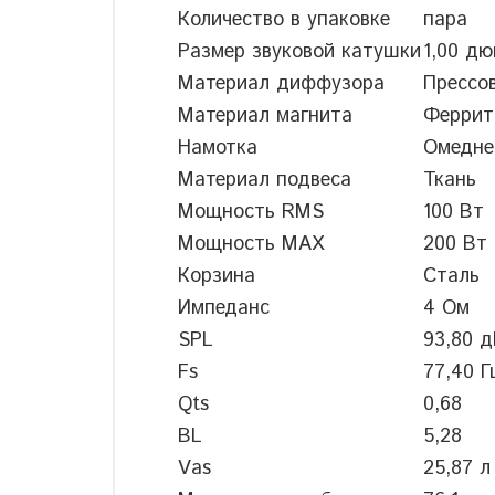
Количество в упаковке
пара
Размер звуковой катушки
1,00 д
Материал диффузора
Прессо
Материал магнита
Феррит
Намотка
Омедне
Материал подвеса
Ткань
Мощность RMS
100 Вт
Мощность MAX
200 Вт
Корзина
Сталь
Импеданс
4 Ом
SPL
93,80 
Fs
77,40 Г
Qts
0,68
BL
5,28
Vas
25,87 л