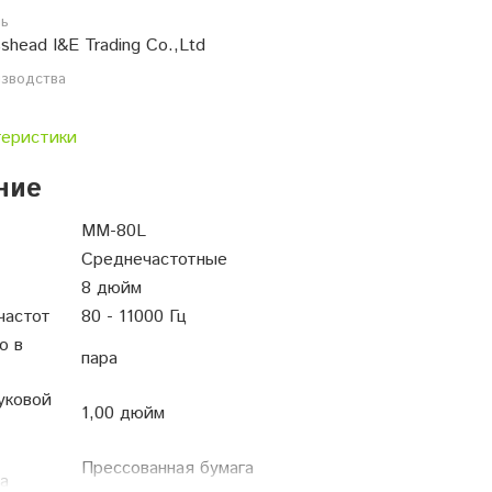
ль
shead I&E Trading Co.,Ltd
изводства
теристики
ние
MM-80L
Среднечастотные
8 дюйм
частот
80 - 11000 Гц
о в
пара
уковой
1,00 дюйм
Прессованная бумага
а