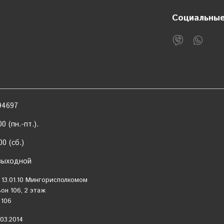
Социальные
94697
0 (пн.-пт.).
б.)
дной
 13.01.10 Мингорисполкомом
он 106, 2 этаж
 106
03.2014