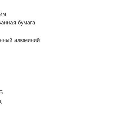
юйм
ванная бумага
нный алюминий
дБ
ц