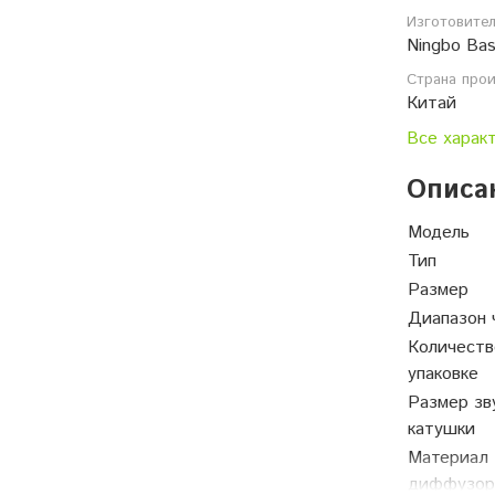
Изготовите
Ningbo Bas
Страна про
Китай
Все харак
Описа
Модель
Тип
Размер
Диапазон 
Количеств
упаковке
Размер зв
катушки
Материал
диффузор