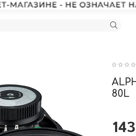
ALP
80L
143