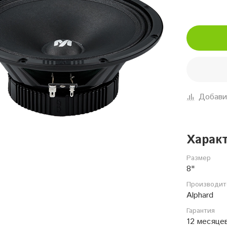
Добави
Харак
Размер
8"
Производит
Alphard
Гарантия
12 месяце