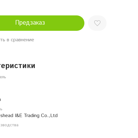
Предзаказ
ть в сравнение
теристики
ель
в
ль
shead I&E Trading Co.,Ltd
изводства