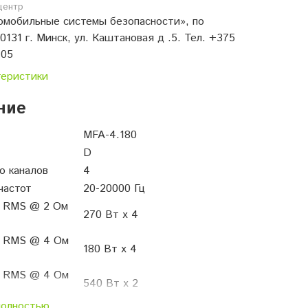
центр
мобильные системы безопасности», по
0131 г. Минск, ул. Каштановая д .5. Тел. +375
 05
теристики
ние
MFA-4.180
D
о каналов
4
частот
20-20000 Гц
 RMS @ 2 Ом
270 Вт x 4
 RMS @ 4 Ом
180 Вт x 4
 RMS @ 4 Ом
540 Вт x 2
полностью