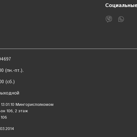
Социальные
94697
0 (пн.-пт.).
б.)
дной
 13.01.10 Мингорисполкомом
он 106, 2 этаж
 106
03.2014