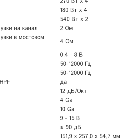
270 Вт x 4
Вес с упа
180 Вт x 4
540 Вт x 2
Комплект
узки на канал
2 Ом
узки в мостовом
4 Ом
0.4 - 8 В
50-12000 Гц
50-12000 Гц
 HPF
да
12 дБ/Окт
4 Ga
10 Ga
9 - 15 В
≥ 90 дБ
151,9 x 257,0 x 54,7 мм