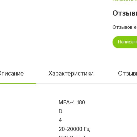
Минималь
сопротивл
Отзыв
на канал
Минималь
Отзывов е
сопротивл
мостовом
Написат
Входная
чувствите
Фильтр ни
Фильтр вы
Описание
Характеристики
Отзыв
Одноврем
включение
Кроссовер
Входной т
MFA-4.180
Выходной 
D
Рабочее н
4
Сигнал/Ш
20-20000 Гц
Размеры 