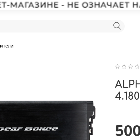
лители
ALP
4.180
500