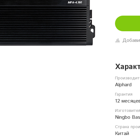
Добави
Харак
Производит
Alphard
Гарантия
12 месяце
Изготовите
Ningbo Bas
Страна про
Китай